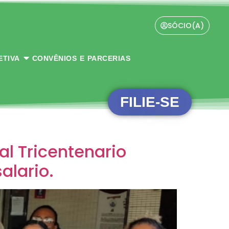
SÓCIO(A)
ETIVA
CONVÊNIOS E PARCERIAS
FILIE-SE
l Tricentenario
alario.